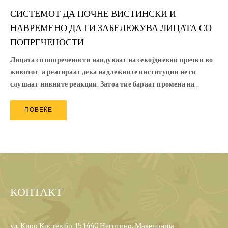
СИСТЕМОТ ДА ПОЧНЕ ВИСТИНСКИ И
НАВРЕМЕНО ДА ГИ ЗАБЕЛЕЖУВА ЛИЦАТА СО
ПОПРЕЧЕНОСТИ
Лицата со попречености наидуваат на секојдневни пречки во
животот, а реагираат дека надлежните институции не ги
слушаат нивните реакции. Затоа тие бараат промена на…
ПОВЕЌЕ
КОНТАКТ
ул. Киро Крстев бр 151440 Неготино, Македонија