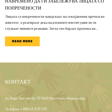
НАВРЕМЕНО ДА ГИ ЗАБЕЛЕЖУВА ЛИЦАТА СО
ПОПРЕЧЕНОСТИ
Лицата со попречености наидуваат на секојдневни пречки во
животот, а реагираат дека надлежните институции не ги
слушаат нивните реакции. Затоа тие бараат промена на…
READ MORE
КОНТАКТ
ул. Киро Крстев бр 151440 Неготино, Македонија
Телефон: +389 43 370 720