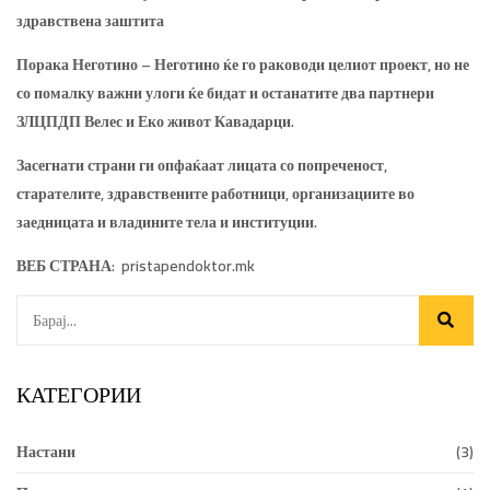
здравствена заштита
Порака Неготино – Неготино ќе го раководи целиот проект, но не
со помалку важни улоги ќе бидат и останатите два партнери
ЗЛЦПДП Велес и Еко живот Кавадарци.
Засегнати страни ги опфаќаат лицата со попреченост,
старателите, здравствените работници, организациите во
заедницата и владините тела и институции.
ВЕБ СТРАНА: pristapendoktor.mk
КАТЕГОРИИ
Настани
(3)